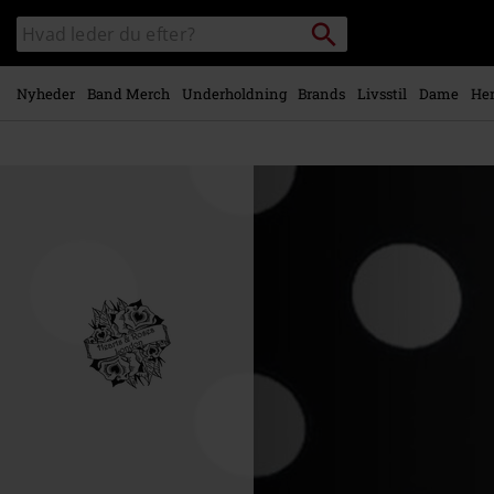
Gå til
Søg
Søg
hovedindhold
sortiment
Nyheder
Band Merch
Underholdning
Brands
Livsstil
Dame
Her