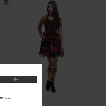
Ok
P Italia
%
Plus sizes er tilgængelige