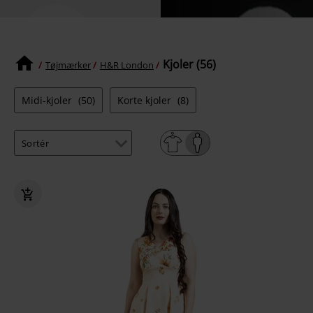
Kjoler (56)
Tøjmærker
H&R London
Midi-kjoler
(50)
Korte kjoler
(8)