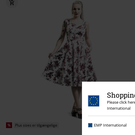
Shopping
Please click he
International
EMP International
%
Plus sizes er tilgængelige