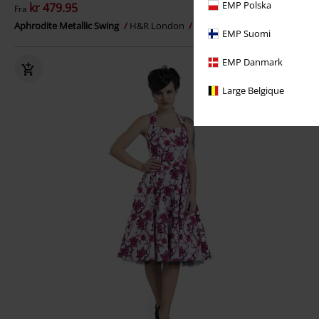
EMP Polska
kr 479.95
Fra
Aphrodite Metallic Swing
H&R London
Mellemlang kjole
EMP Suomi
EMP Danmark
Large Belgique