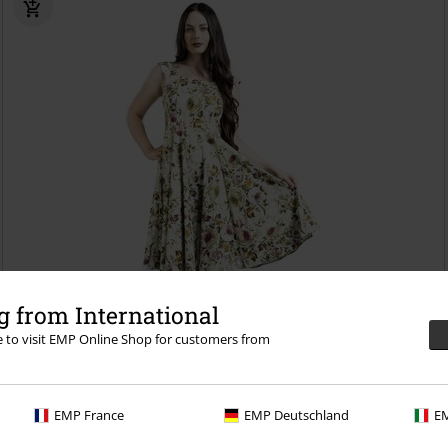
 from International
re to visit EMP Online Shop for customers from
EMP France
EMP Deutschland
EM
%
Lav lagerbeholdning