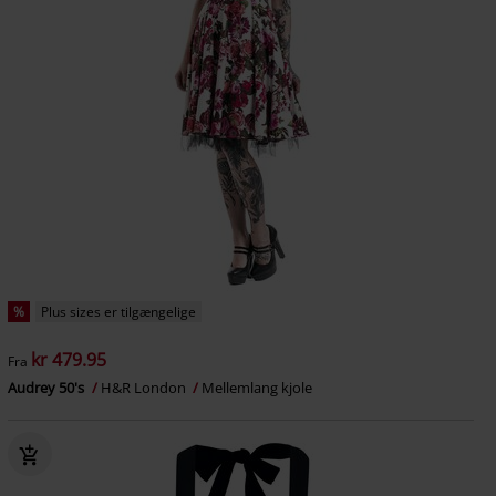
%
Plus sizes er tilgængelige
kr 479.95
Fra
Audrey 50's
H&R London
Mellemlang kjole