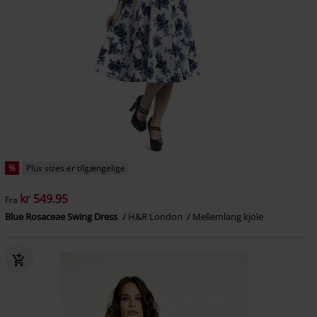
%
Plus sizes er tilgængelige
kr 549.95
Fra
Blue Rosaceae Swing Dress
H&R London
Mellemlang kjole