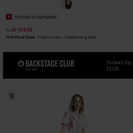
%
Plus sizes er tilgængelige
kr 419.95
Fra
Pink Floral Dress
H&R London
Mellemlang kjole
Forkæl dig
CLUB