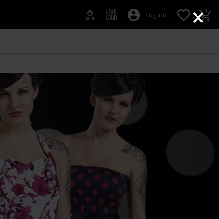
×
0
Log ind