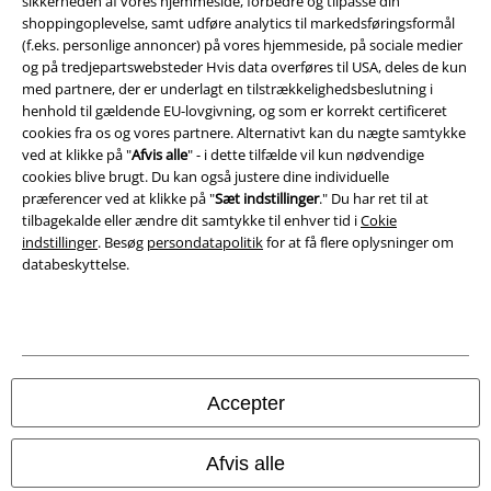
sikkerheden af ​​vores hjemmeside, forbedre og tilpasse din
Bortskaffelse af affald og miljøbeskyttelse
shoppingoplevelse, samt udføre analytics til markedsføringsformål
(f.eks. personlige annoncer) på vores hjemmeside, på sociale medier
og på tredjepartswebsteder Hvis data overføres til USA, deles de kun
Overensstemmelseserklæring
med partnere, der er underlagt en tilstrækkelighedsbeslutning i
henhold til gældende EU-lovgivning, og som er korrekt certificeret
Oplysninger om tilgængelighed
cookies fra os og vores partnere. Alternativt kan du nægte samtykke
ved at klikke på "
Afvis alle
" - i dette tilfælde vil kun nødvendige
Cokie indstillinger
cookies blive brugt. Du kan også justere dine individuelle
præferencer ved at klikke på "
Sæt indstillinger
." Du har ret til at
Bekræft annullering
tilbagekalde eller ændre dit samtykke til enhver tid i
Cokie
indstillinger
. Besøg
persondatapolitik
for at få flere oplysninger om
databeskyttelse.
Alle priser er inkl. moms. Oplyst leveringstid er et estimat og ikke
garanteret.
© 1986-2026 E.M.P. Merchandising HGmbH
Accepter
EMP Webshops
Afvis alle
EMP International