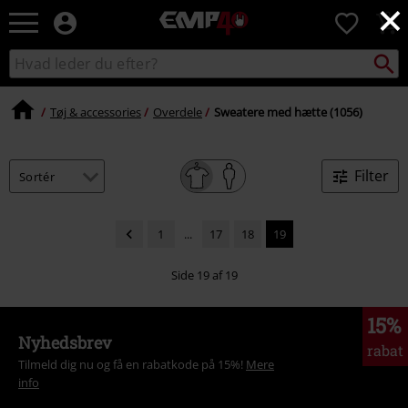
×
EMP
0
-
Musik,
Søg
Søg
film,
sortiment
TV
og
Tøj & accessories
Overdele
Sweatere med hætte (1056)
gaming
merch
-
Filter
alternativ
mode
1
...
17
18
19
Side 19 af 19
15%
Nyhedsbrev
rabat
Tilmeld dig nu og få en rabatkode på 15%!
Mere
info