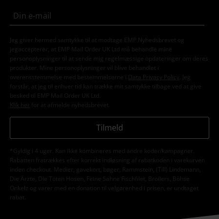
Jeg giver hermed samtykke til at modtage EMP Nyhedsbrevet og
jegaccepterer, at EMP Mail Order UK Ltd må behandle mine
personoplysninger til at sende mig regelmæssige opdateringer om deres
produkter. Mine personoplysninger vil blive behandlet i
overensstemmelse med bestemmelserne i
Data Privacy Policy
. Jeg
forstår, at jeg til enhver tid kan trække mit samtykke tilbage ved at give
besked til EMP Mail Order UK Ltd.
Klik her
for at afmelde nyhedsbrevet.
Tilmeld
*Gyldig i 4 uger. Kan ikke kombineres med andre koder/kampagner.
Rabatten fratrækkes efter korrekt indløsning af rabatkoden i varekurven
inden checkout. Medier, gavekort, bøger, Rammstein, (Till) Lindemann,
Die Ärzte, Die Toten Hosen, Feine Sahne Fischfilet, Broilers, Böhse
Onkelz og varer med en donation til velgørenhed i prisen, er undtaget
rabat.