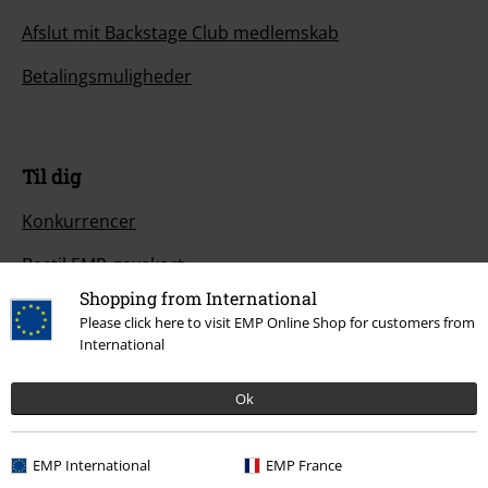
Afslut mit Backstage Club medlemskab
Betalingsmuligheder
Til dig
Konkurrencer
Bestil EMP-gavekort
Shopping from International
EMP Studenterrabat
Please click here to visit EMP Online Shop for customers from
International
EMP Backstage Club
Ok
Mere EMP
EMP International
EMP France