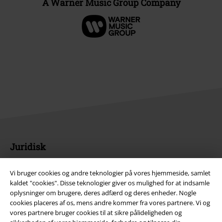
A Warner Music Group Company
Juridisk
Salgs-, medlems- & leveringsbetingelser
Vi bruger cookies og andre teknologier på vores hjemmeside, samlet
kaldet "cookies". Disse teknologier giver os mulighed for at indsamle
Om EMP Danmark
oplysninger om brugere, deres adfærd og deres enheder. Nogle
cookies placeres af os, mens andre kommer fra vores partnere. Vi og
Persondatapolitik
vores partnere bruger cookies til at sikre pålideligheden og