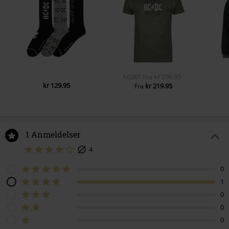
MSRP
Fra
kr 299.95
kr 129.95
kr 219.95
Fra
1 Anmeldelser
4
0
1
0
0
0