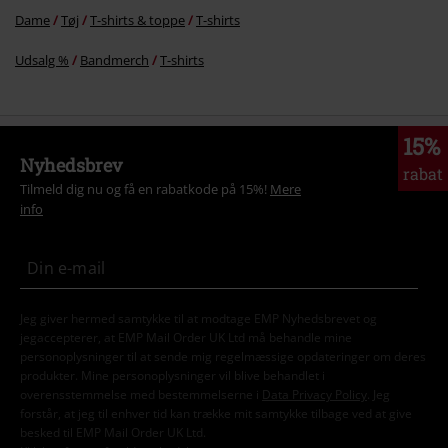
Dame
Tøj
T-shirts & toppe
T-shirts
Udsalg %
Bandmerch
T-shirts
15%
Nyhedsbrev
rabat
Tilmeld dig nu og få en rabatkode på 15%!
Mere
info
Jeg giver hermed samtykke til at modtage EMP Nyhedsbrevet og
jegaccepterer, at EMP Mail Order UK Ltd må behandle mine
personoplysninger til at sende mig regelmæssige opdateringer om deres
produkter. Mine personoplysninger vil blive behandlet i
overensstemmelse med bestemmelserne i
Data Privacy Policy
. Jeg
forstår, at jeg til enhver tid kan trække mit samtykke tilbage ved at give
besked til EMP Mail Order UK Ltd.