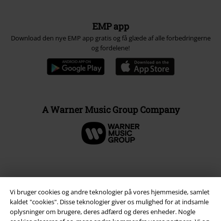
EMP app
Download den nye EMP app gratis og få glæde af alle forbedringerne
og fordelene!
A Warner Music Group Company
Vi bruger cookies og andre teknologier på vores hjemmeside, samlet
kaldet "cookies". Disse teknologier giver os mulighed for at indsamle
oplysninger om brugere, deres adfærd og deres enheder. Nogle