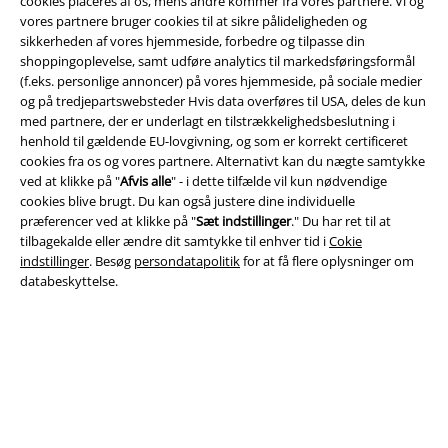
cookies placeres af os, mens andre kommer fra vores partnere. Vi og
vores partnere bruger cookies til at sikre pålideligheden og
sikkerheden af ​​vores hjemmeside, forbedre og tilpasse din
shoppingoplevelse, samt udføre analytics til markedsføringsformål
Juridisk
(f.eks. personlige annoncer) på vores hjemmeside, på sociale medier
Salgs-, medlems- & leveringsbetingelser
og på tredjepartswebsteder Hvis data overføres til USA, deles de kun
med partnere, der er underlagt en tilstrækkelighedsbeslutning i
henhold til gældende EU-lovgivning, og som er korrekt certificeret
Om EMP Danmark
cookies fra os og vores partnere. Alternativt kan du nægte samtykke
ved at klikke på "
Afvis alle
" - i dette tilfælde vil kun nødvendige
Persondatapolitik
cookies blive brugt. Du kan også justere dine individuelle
præferencer ved at klikke på "
Sæt indstillinger
." Du har ret til at
Bortskaffelse af affald og miljøbeskyttelse
tilbagekalde eller ændre dit samtykke til enhver tid i
Cokie
indstillinger
. Besøg
persondatapolitik
for at få flere oplysninger om
Overensstemmelseserklæring
databeskyttelse.
Oplysninger om tilgængelighed
Cokie indstillinger
Bekræft annullering