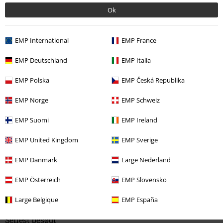
dækker min rumpe og stopper ca halvt på låret.
Ok
EMP International
EMP France
Bredde
EMP Deutschland
EMP Italia
For smal
Perfekt
For bred
Længde
EMP Polska
EMP Česká Republika
For kort
Perfekt
For lang
EMP Norge
EMP Schweiz
Verificeret anmeldelse
EMP Suomi
EMP Ireland
Var denne anmeldelse til hjælp?
EMP United Kingdom
EMP Sverige
EMP Danmark
Large Nederland
Kommentar
EMP Österreich
EMP Slovensko
Large Belgique
EMP España
Senest besøgt