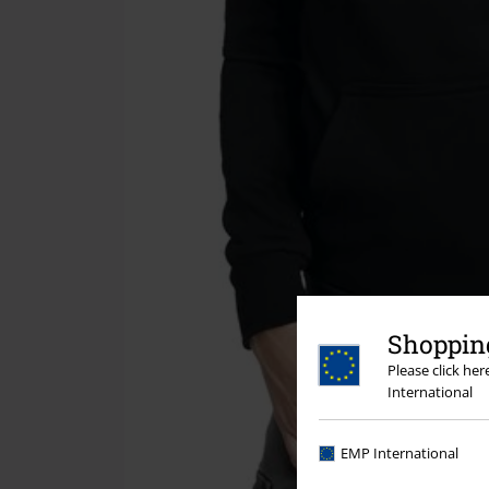
Shopping
Please click he
International
EMP International