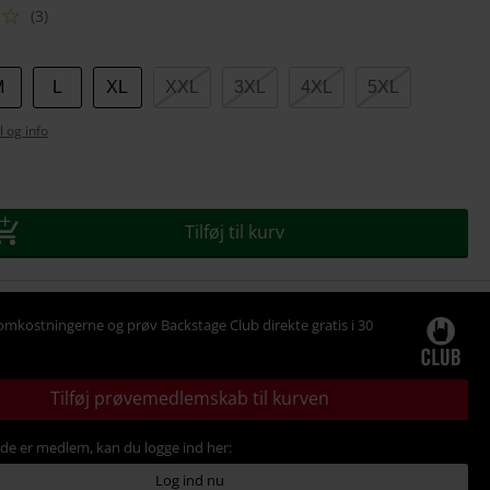
(3)
M
L
XL
XXL
3XL
4XL
5XL
l og info
se
Tilføj til kurv
omkostningerne og prøv Backstage Club direkte gratis i 30
Tilføj prøvemedlemskab til kurven
ede er medlem, kan du logge ind her:
Log ind nu