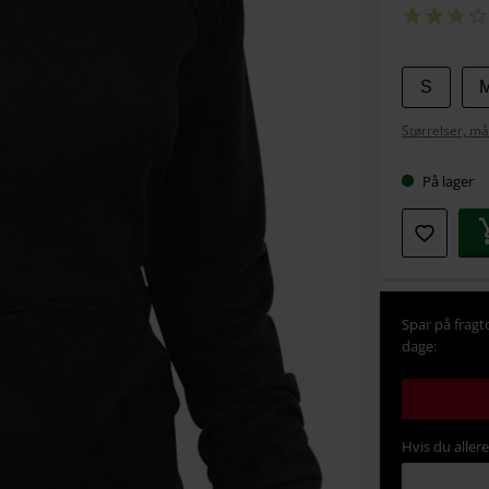
Vælg
S
din
Størrelser, må
størrel
På lager
Spar på fragt
dage:
Hvis du aller