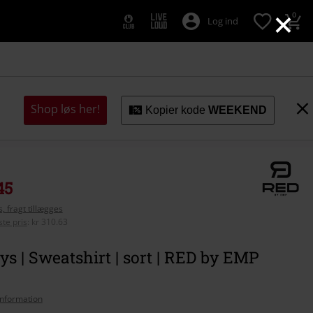
×
0
Log ind
Shop løs her!
Kopier kode
WEEKEND
45
, fragt tillægges
te pris
:
kr 310.63
s | Sweatshirt | sort | RED by EMP
nformation