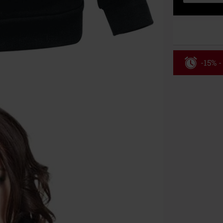
-15% -
Rabatko
Gælder indtil 
Kun online. M
Efter du har i
Kan ikke komb
bøger, medier,
Ärzte, Die Tot
donationsbidr