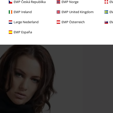
EMP Česká Republika
EMP Norge
EM
EMP Ireland
EMP United Kingdom
EM
høj og bærer en str. M
Large Nederland
EMP Österreich
EM
EMP España